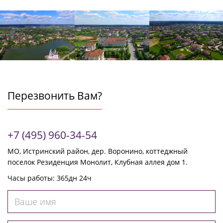
Перезвонить Вам?
+7 (495) 960-34-54
МО, Истринский район, дер. Воронино, коттеджный
поселок Резиденция Монолит, Клубная аллея дом 1.
Часы работы: 365дн 24ч
Ваше
имя