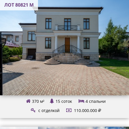
ЛОТ 80821 М
370 м²
15 соток
4
спальни
с отделкой
110.000.000