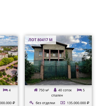
ЛОТ 80417 М
4
750 м²
40 соток
5
спален
000.000
без отделки
135.000.000