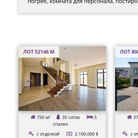
погреб, комната для персонала, постироч
ЛОТ 52146 М
ЛОТ 80
750 м²
35 соток
5
37
спален
с отделкой
2.100.000 $
с о