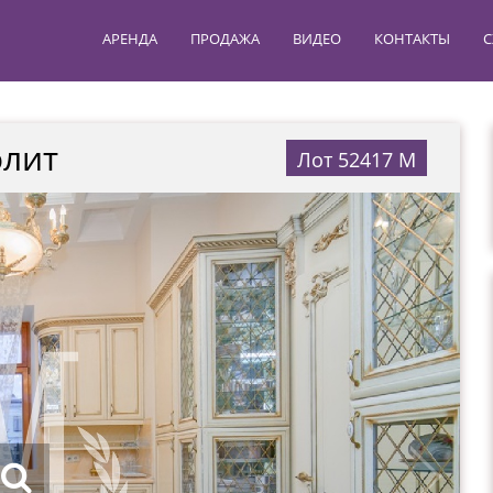
АРЕНДА
ПРОДАЖА
ВИДЕО
КОНТАКТЫ
С
олит
Лот 52417 М