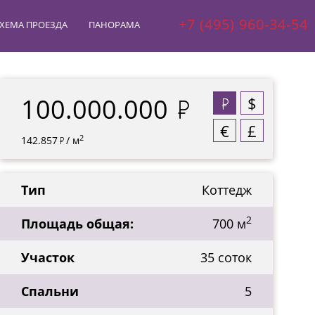
+7 (495) 960-34-54
ХЕМА ПРОЕЗДА
ПАНОРАМА
100.000.000
$
€
£
2
142.857
/ м
Тип
Коттедж
2
Площадь общая:
700 м
Участок
35 соток
Спальни
5