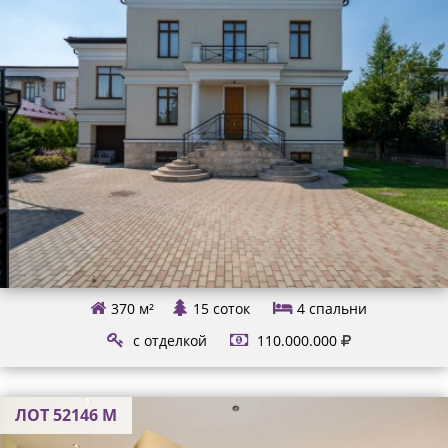
370 м²
15 соток
4
спальни
с отделкой
110.000.000
ЛОТ 52146 М