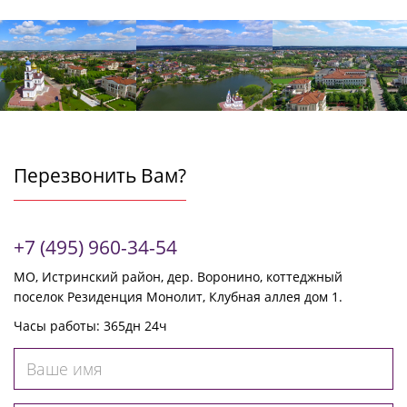
Перезвонить Вам?
+7 (495) 960-34-54
МО, Истринский район, дер. Воронино, коттеджный
поселок Резиденция Монолит, Клубная аллея дом 1.
Часы работы: 365дн 24ч
Ваше
имя