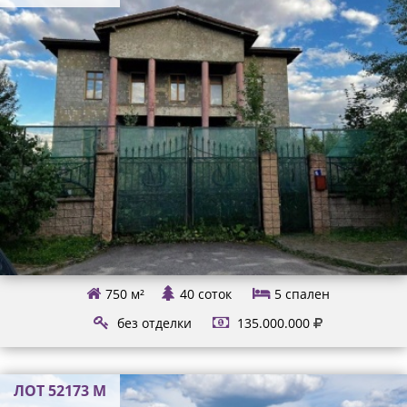
750 м²
40 соток
5
спален
без отделки
135.000.000
ЛОТ 52173 М