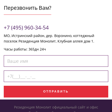
Перезвонить Вам?
+7 (495) 960-34-54
МО, Истринский район, дер. Воронино, коттеджный
поселок Резиденция Монолит, Клубная аллея дом 1.
Часы работы: 365дн 24ч
Ваше
имя
Телефон
для
связи
ОТПРАВИТЬ
Резиденция Монолит официальный сайт и офис