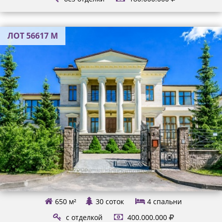
ЛОТ 56617 М
650 м²
30 соток
4
спальни
с отделкой
400.000.000