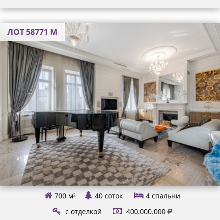
ЛОТ 58771 М
700 м²
40 соток
4
спальни
с отделкой
400.000.000