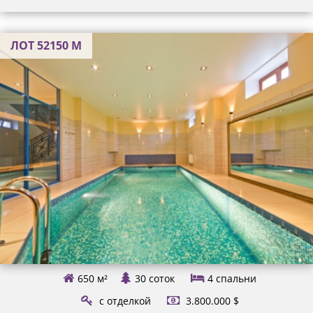
ЛОТ 52150 М
650 м²
30 соток
4
спальни
с отделкой
3.800.000 $