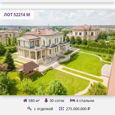
ЛОТ 52214 М
580 м²
30 соток
4
спальни
с отделкой
275.000.000