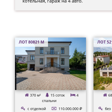
котельная, гараж на 4 авто.
ЛОТ 80821 М
ЛОТ 52
370 м²
15 соток
4
68
спальни
с отделкой
110.000.000
без