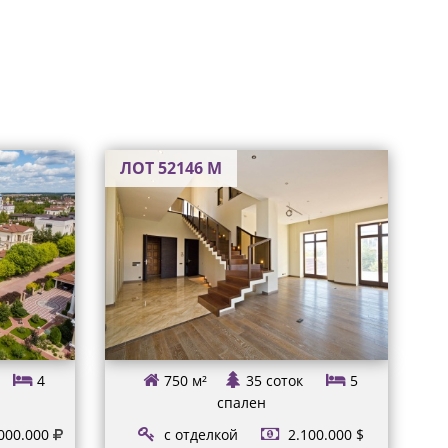
ЛОТ 52146 М
4
750 м²
35 соток
5
спален
000.000
с отделкой
2.100.000 $