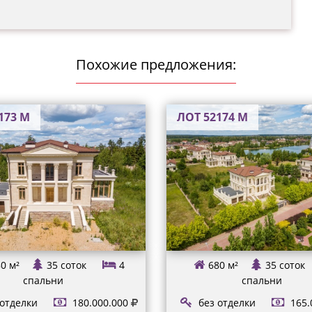
Похожие предложения:
173 М
ЛОТ 52174 М
0 м²
35 соток
4
680 м²
35 соток
спальни
спальни
 отделки
180.000.000
без отделки
165.