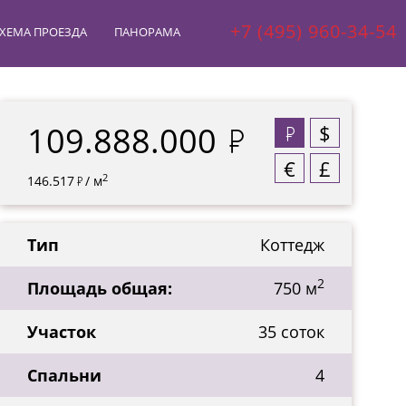
+7 (495) 960-34-54
ХЕМА ПРОЕЗДА
ПАНОРАМА
109.888.000
$
€
£
2
146.517
/ м
Тип
Коттедж
2
Площадь общая:
750 м
Участок
35 соток
Спальни
4